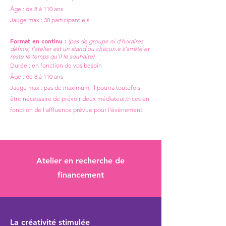
Âge : de 8 à 110 ans
Jauge max : 30 participant.e.s
Format en continu :
(pas de groupe ni d'horaires
définis, l'atelier est un stand ou chacun.e s'arrête et
reste le temps qu'il le souhaite)
​Durée : en fonction de vos besoin
Âge : de 8 à 110 ans
Jauge max : pas de maximum, il pourra toutefois
être nécessaire de prévoir deux médiateur.trices en
fonction de l'affluence prévue pour l'évènement.
Atelier en recherche de
financement
La créativité stimulée