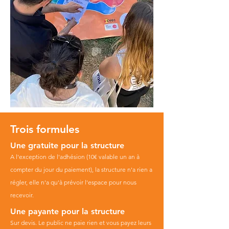
Trois formules
Une gratuite pour la structure
A
l'exception
de
l'adhésion (10€ valable un an à
compter du jour du paiement), la structure n'a rien a
régler, elle n'a qu'à prévoir l'espace pour nous
recevoir.
Une payante pour la structure
Sur devis. Le public ne paie rien et vous payez leurs