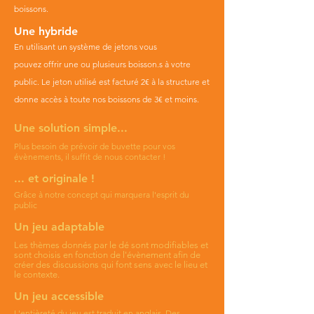
boissons.
Une hybride
En utilisant un
système
de jetons vous
pouvez
offrir
une ou plusieurs boisson.s à votre
public. Le jeton utilisé est facturé 2€ à la structure et
donne accès à toute nos
boissons de 3€ et moins.
Une solution simple...
Plus besoin de prévoir de buvette pour vos
évènements, il suffit de nous contacter !
... et originale !
Grâce à notre concept qui marquera l'esprit du
public
Un jeu adaptable
Les thèmes donnés par le dé sont modifiables et
sont
choisis
en fonction de
l'évènement afin
de
créer des discussions qui font sens avec le lieu et
le contexte.
Un jeu accessible
L'entièreté du jeu est traduit en anglais. Des