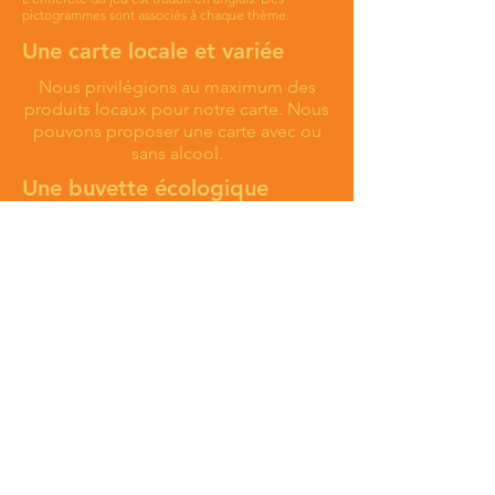
pictogrammes sont associés à chaque thème.
Une carte locale et variée
Nous
privilégions au maximum des
produits locaux pour notre carte. Nous
pouvons proposer une carte avec ou
sans alcool.
Une buvette écologique
Nous utilisons des gobelets
réutilisables et nous nous engageons à
réduire au maximum le gaspillage et
nos déchets