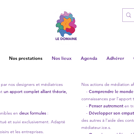
Nos prestations
Nos lieux
Agenda
Adhérer
par nos designers et médiatrices
Nos actions de médiation af
nt
un apport complet alliant théorie,
-
Comprendre le monde
connaissances par l’apport 
-
Penser autrement
en tra
ponibles en
deux formules
:
-
Développer son empat
des autres à l’aide des con
itué et suivi exclusivement. Adapté
médiateur.ice.s.
oisirs et les entreprises.