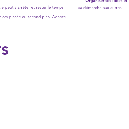
-
Organiser ses idées et 
.e peut s'arrêter et rester le temps
sa démarche aux autres.
t alors placée au second plan. Adapté
rs