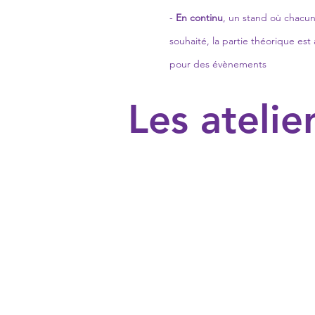
-
En continu
, un stand où chacun
souhaité, la partie théorique es
pour des évènements
Les atelie