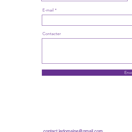
E-mail
Contacter
Env
contact.ledomaine@gmail.com