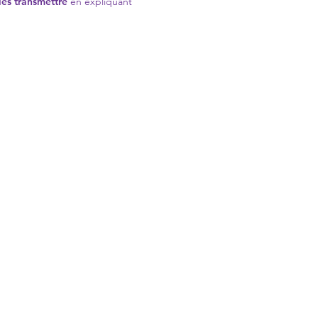
les transmettre
en expliquant