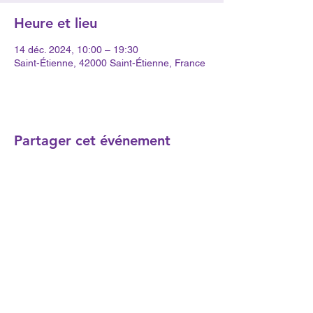
Heure et lieu
14 déc. 2024, 10:00 – 19:30
Saint-Étienne, 42000 Saint-Étienne, France
Partager cet événement
contact.ledomaine@gmail.com
© 2023 par Association le Domaine. Créé avec
Wix.com