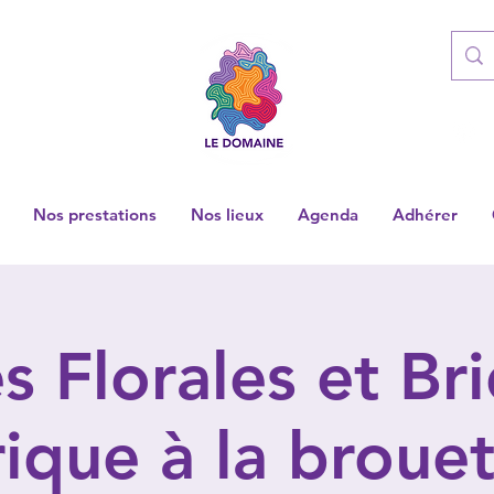
Nos prestations
Nos lieux
Agenda
Adhérer
s Florales et Br
ique à la broue